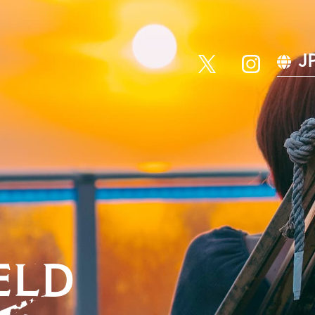
J
ELD