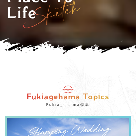
Life
Fukiagehama Topics
Fukiagehama特集