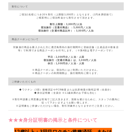
割引について
ご宿泊1名様につき20％割引（上限額3,000円）となります。(1円未満切捨て)
ご精算時にご宿泊料金から割引させて頂きます。
割引上限額：3,000円/人泊
宿泊旅行（交通付商品）：5,000円／人泊
宿泊旅行（交通付商品以外）：3,000円／人泊
商品クーポンについて
対象旅行商品を購入された方に鹿児島県内の旅行期間中に登録店舗（土産品店や飲食店
等）で利用できる商品クーポンを付与します。（※第4段は電子クーポンです）
平日：2,000円分／人泊・人回
宿泊旅行（交通付商品）は、3,000円／人泊
休日：1,000円分／人泊・人回
※商品クーポンは、宿泊代にはご利用いただけません。
※商品クーポンの利用期限は、旅行期間内に限ります。
ご持参いただくもの
◆ワクチン（3回）接種済証やPCR検査または抗原検査の陰性証明（全員分）
◆身分証明書（全員分 ※12歳未満のお子様も含む）
※割引申請書と同意書は現地でご記入頂きます。混雑を避けるために、スタッフの案内に
従って下さいますようお願い致します。
※証明書をご持参いただけない場合、割引対象外となりますのでご注意ください。
★★★身分証明書の掲示と条件について
12歳以上：3回目ワクチン接種済証、または