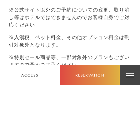
※公式サイト以外のご予約についての変更、取り消
し等はホテルではできませんのでお客様自身でご対
応ください
※入湯税、ペット料金、その他オプション料金は割
引対象外となります。
※特別セール商品等、一部対象外のプランもござい
ますので予めご了承ください。
ACCESS
RESERVATION
※宿泊施設ごとに上限額が設けれらている制度とな
りますので、
補助額が限度に達した場合は、ご利用
いただけません
。予めご了承下さいませ。