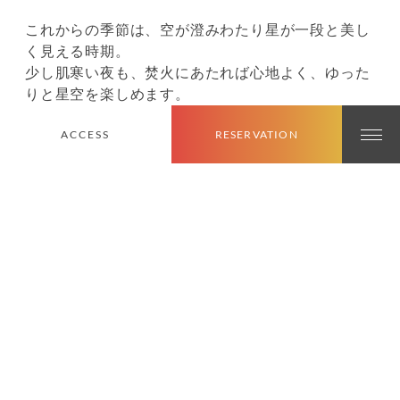
これからの季節は、空が澄みわたり星が一段と美し
く見える時期。
少し肌寒い夜も、焚火にあたれば心地よく、ゆった
りと星空を楽しめます。
焚火のぬくもりに包まれながら、幻想的な空間で特
ACCESS
RESERVATION
別な時間を過ごしてみませんか？
ご予約はこちらから
最近の投稿
【いちき串木野市】ふわふわ食感がたまらない！夏季限定の絶品
かき氷