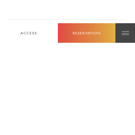
ACCESS
RESERVATION
最近の投稿
【いちき串木野市】ふわふわ食感がたまらない！夏季限定の絶品
かき氷
鹿児島のソウルフード「やぶ金」うどん＆スイーツ堪能【市来ふ
れあい温泉センター】
【7/10–10/31限定】飲み放題×サンセットビアガーデン2026年
🍺
【鹿児島県日置市】ご夫婦が20年かけて育てた癒やしの花園「洗
川あじさい園」
お知らせ】待望の姉妹館「南阿蘇フィールドホテル」が5月30日に